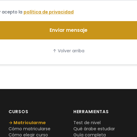
y acepto la
política de privacidad
Enviar mensaje
↑ Volver arriba
CURSOS
HERRAMIENTAS
→ Matricularme
Test de nivel
Cómo matricularse
Qué árabe estudiar
Cómo elegir curso
Guía completa