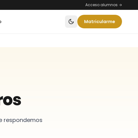
Acceso alumnos →
o
Matricularme
ros
? Te respondemos