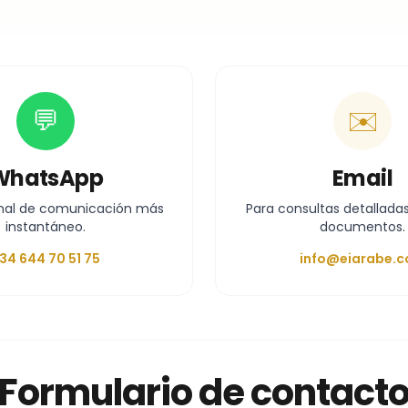
💬
✉️
WhatsApp
Email
nal de comunicación más
Para consultas detalladas
instantáneo.
documentos.
34 644 70 51 75
info@eiarabe.
Formulario de contact