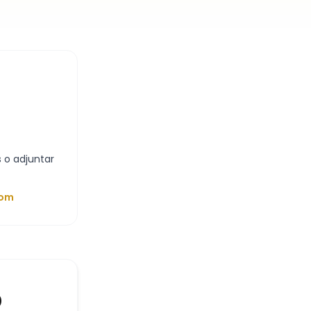
 o adjuntar
com
o