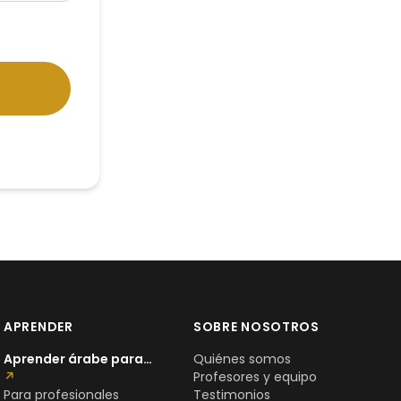
APRENDER
SOBRE NOSOTROS
Aprender árabe para…
Quiénes somos
↗
Profesores y equipo
Para profesionales
Testimonios