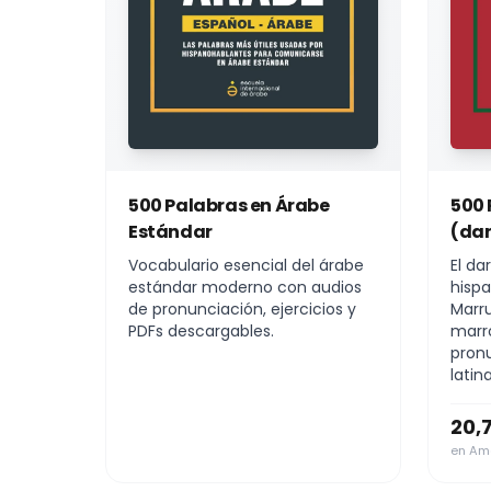
500 Palabras en Árabe
500 
Estándar
(dar
Vocabulario esencial del árabe
El da
estándar moderno con audios
hispa
de pronunciación, ejercicios y
Marru
PDFs descargables.
marro
pronu
latin
20,
en Ama