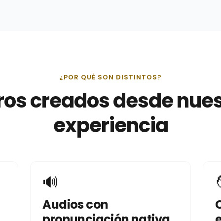
¿POR QUÉ SON DISTINTOS?
ros creados desde nue
experiencia
🔊

Audios con
pronunciación nativa