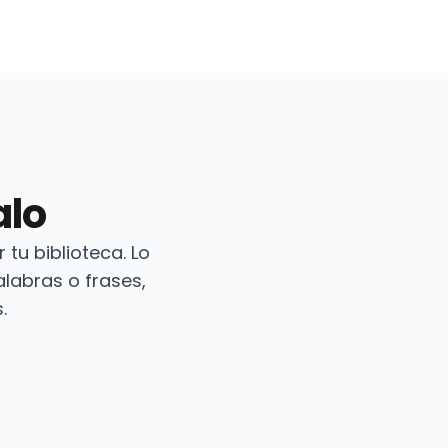
alo
tu biblioteca. Lo
labras o frases,
.
Ver →
Ver →
Disponible en Amazon