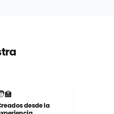
stra
‍🏫
Creados desde la
experiencia