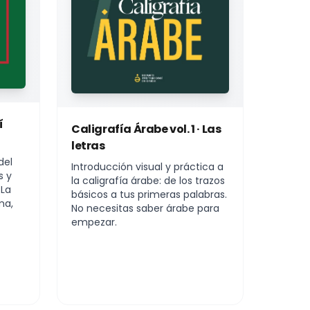
í
Caligrafía Árabe vol. 1 · Las
letras
del
Introducción visual y práctica a
s y
la caligrafía árabe: de los trazos
 La
básicos a tus primeras palabras.
ma,
No necesitas saber árabe para
empezar.