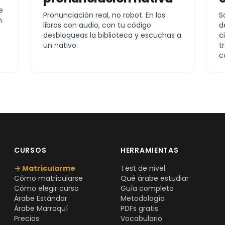
e
Pronunciación real, no robot. En los
S
n
libros con audio, con tu código
d
desbloqueas la biblioteca y escuchas a
c
un nativo.
t
c
CURSOS
HERRAMIENTAS
→ Matricularme
Test de nivel
Cómo matricularse
Qué árabe estudiar
Cómo elegir curso
Guía completa
Árabe Estándar
Metodología
Árabe Marroquí
PDFs gratis
Precios
Vocabulario