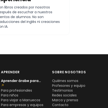
on libros creados por nosotros
espués de escuchar a nuestros
ientos de alumnos. No son
raducciones del inglés ni creaciones
on IA.
APRENDER
SOBRE NOSOTROS
Aprender árabe para…
Quiénes somos
↗
Profesores y equipo
Para profesionales
Testimonios
Para niños
Redes sociales
Para viajar a Marruecos
Marca y prensa
Para empresas y equipos
Contacto