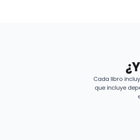
¿Y
Cada libro inclu
que incluye dep
20,70€
Ver →
en Amazon · puede variar