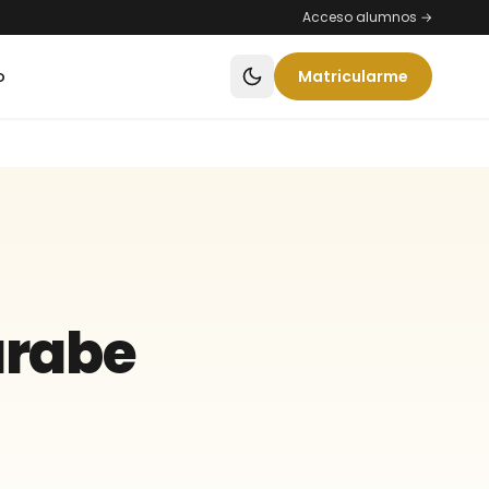
Acceso alumnos →
o
Matricularme
árabe