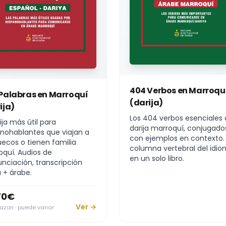
404 Verbos en Marroqu
Palabras en Marroquí
(darija)
ija)
Los 404 verbos esenciales 
rija más útil para
darija marroquí, conjugado
nohablantes que viajan a
con ejemplos en contexto.
ecos o tienen familia
columna vertebral del idio
quí. Audios de
en un solo libro.
nciación, transcripción
a + árabe.
70€
Ver →
zon · puede variar