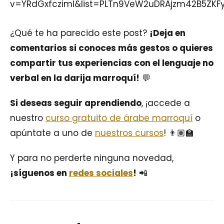
v=YRdGxfczimI&list=PLTn9VeW2uDRAjzm42B5ZK
¿Qué te ha parecido este post?
¡Deja en
comentarios si conoces más gestos o quieres
compartir tus experiencias con el lenguaje no
verbal en la darija marroquí!
💬
Si deseas seguir aprendiendo
, ¡accede a
nuestro
curso gratuito de árabe marroquí
o
apúntate a uno de
nuestros cursos
! 👨🏽‍🏫
Y para no perderte ninguna novedad,
¡síguenos en
redes sociales
!
📲