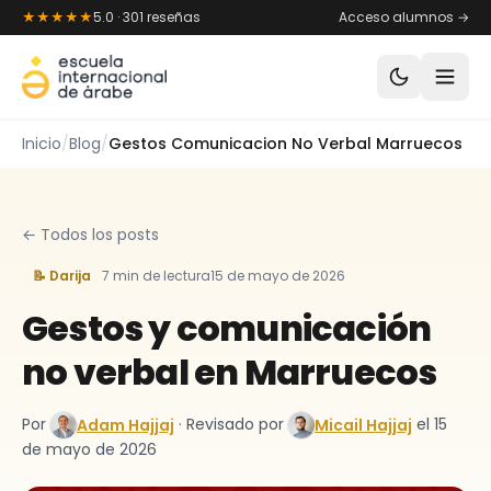
Saltar al contenido
★★★★★
5.0 · 301 reseñas
Acceso alumnos →
Inicio
/
Blog
/
Gestos Comunicacion No Verbal Marruecos
← Todos los posts
📝 Darija
7 min de lectura
15 de mayo de 2026
Gestos y comunicación
no verbal en Marruecos
Por
· Revisado por
el 15
Adam Hajjaj
Micail Hajjaj
de mayo de 2026